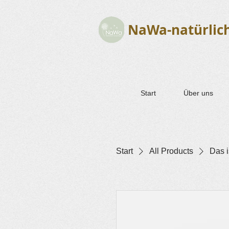
NaWa-natürlic
Start
Über uns
Start
All Products
Das i